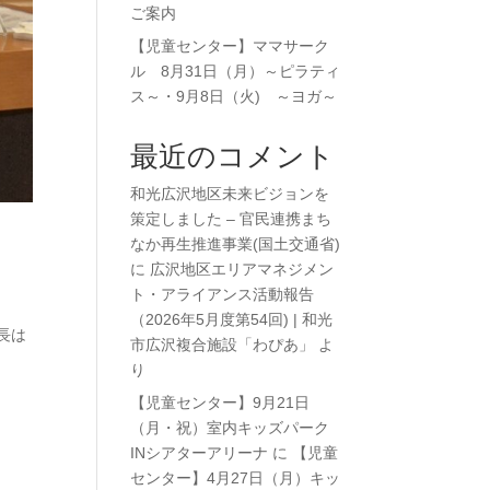
ご案内
【児童センター】ママサーク
ル 8月31日（月）～ピラティ
ス～・9月8日（火) ～ヨガ～
最近のコメント
和光広沢地区未来ビジョンを
策定しました – 官民連携まち
なか再生推進事業(国土交通省)
に
広沢地区エリアマネジメン
ト・アライアンス活動報告
（2026年5月度第54回) | 和光
長は
市広沢複合施設「わぴあ」
よ
り
【児童センター】9月21日
（月・祝）室内キッズパーク
INシアターアリーナ
に
【児童
センター】4月27日（月）キッ