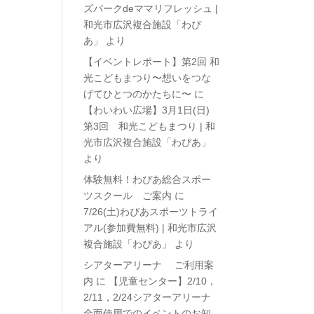
ズパークdeママリフレッシュ |
和光市広沢複合施設「わぴ
あ」
より
【イベントレポート】第2回 和
光こどもまつり〜想いをつな
げてひとつのかたちに〜
に
【わいわい広場】3月1日(日)
第3回 和光こどもまつり | 和
光市広沢複合施設「わぴあ」
より
体験無料！わぴあ総合スポー
ツスクール ご案内
に
7/26(土)わぴあスポーツトライ
アル(参加費無料) | 和光市広沢
複合施設「わぴあ」
より
シアターアリーナ ご利用案
内
に
【児童センター】2/10，
2/11，2/24シアターアリーナ
全面使用でのイベントのお知