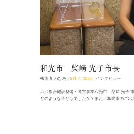
和光市 柴﨑 光子市長
執筆者
わぴあ
|
9月 7, 2021
|
インタビュー
広沢複合施設整備・運営事業和光市 柴﨑 光子 
どのような子どもでしたか？また、和光市のご出身