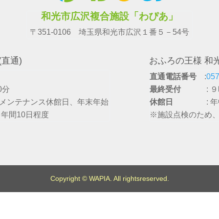
和光市広沢複合施設「わぴあ」
〒351-0106 埼玉県和光市広沢１番５－54号
直通)
おふろの王様 和光
直通電話番号
:
057
0分
最終受付
: 
、メンテナンス休館日、年末年始
休館日
: 
年間10日程度
※施設点検のため
Copyright © WAPIA. All rightsreserved.