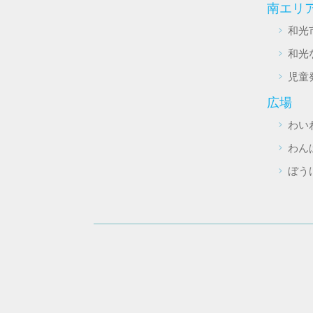
南エリ
和光
和光
児童
広場
わい
わん
ぼう