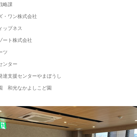
戦略課
ン株式会社
プネス
株式会社
ツ
ター
センターやまぼうし
光なかよしこど園