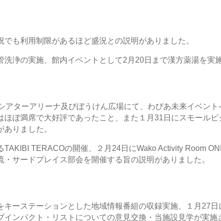
祝でも利用制限があるほど盛況との説明がありました。
管洗浄の実施、館内イベントとして2月20日まで漢方薬湯を実
ーシアターアリーナ及びぼうけん広場にて、わぴあ未来イベント-
はほぼ満席で大好評であったこと、また１月31日にスモールビ
がありました。
BI TERACOの開催、２月24日にWako Activity Room
流・サードプレイス部会を開催する旨の説明がありました。
をキーステーションとした地域情報番組の収録実施、１月27日
ブインパクト・リストについての意見交換・当施設見学が実施