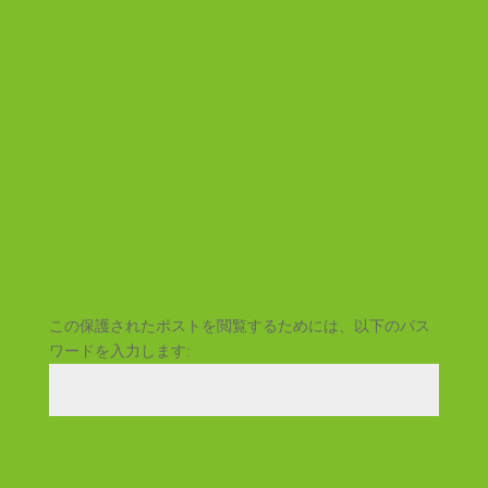
保護中: 和光広沢地区未来
ビジョンの策定 – 官民連
携まちなか再生推進事業
(国土交通省)
この保護されたポストを閲覧するためには、以下のパス
ワードを入力します:
送信