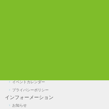
広場
わいわい広場
わんぱく広場
ぼうけん広場
利用案内
施設利用について
駐車場・駐輪場利用について
実証実験をご検討の皆様へ
よくある質問
施設予約・照会
イベントカレンダー
プライバシーポリシー
インフォーメーション
お知らせ