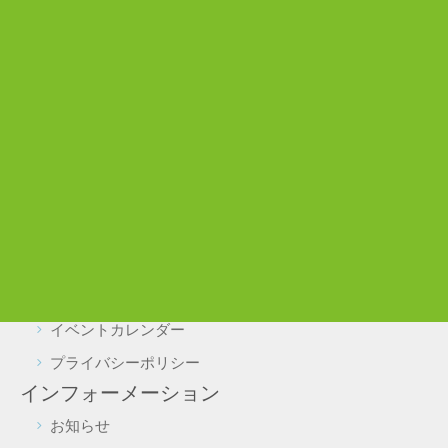
広場
わいわい広場
わんぱく広場
ぼうけん広場
利用案内
施設利用について
駐車場・駐輪場利用について
実証実験をご検討の皆様へ
よくある質問
施設予約・照会
イベントカレンダー
プライバシーポリシー
インフォーメーション
お知らせ