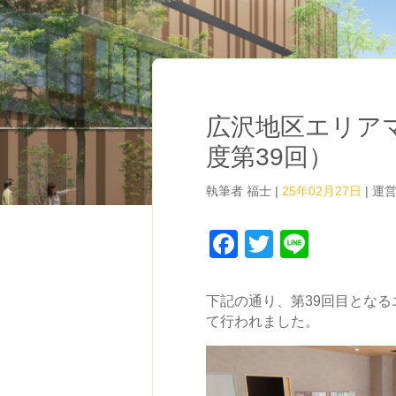
広沢地区エリアマ
度第39回）
執筆者
福士
|
25年02月27日
|
運
Facebook
Twitter
Line
下記の通り、第39回目とな
て行われました。