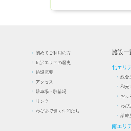
施設一
初めてご利用の方
広沢エリアの歴史
北エリ
施設概要
総合
アクセス
和光
駐車場・駐輪場
おふ
リンク
わぴ
わぴあで働く仲間たち
診療
南エリ