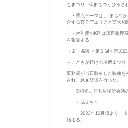
もまつり、➂まちつくひろさ
・重点テーマは、“まちなかの
含する官公庁エリアと西大和
・次年度のKPIは項目整理
を報告する。
（２）協議 ＜第 1 回＞市
～こどもが行ける場所まつり（
事務局が当日取材した映像を
され、意見交換を行った。
➀和光こども居場所会議
＜成立ち＞
・2023年10月頃より、
始まる。