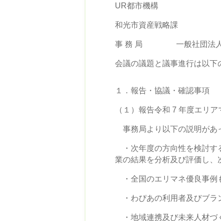
UR都市機構
和光市資産戦略課
事 務 局 一般社団法人
会議の議題と議事進行は以下
１．報告・協議・確認事項
（１）報告令和 7 年度エリ
事務局より以下の説明があ
・次年度の方向性を検討する
業の結果を分析及び評価し、
・全国のエリマネ優良事例も
・わぴあの利用者及びブラン
・地域連携及び未来人材づく