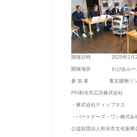
開催日時 2025年2月27
開催場所 わぴあルー
参 加 者 東京建物リゾ
PFI和光市広沢株式会社
・株式会社ティップネス
・パートナーズ・ワン株式会
公益財団法人和光市文化振興