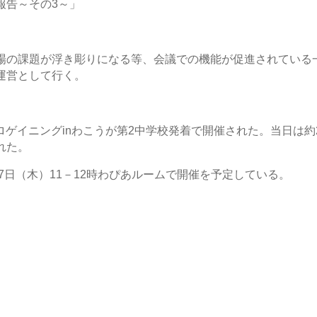
報告～その3～」
場の課題が浮き彫りになる等、会議での機能が促進されている
運営として行く。
ォトロゲイニングinわこうが第2中学校発着で開催された。当日は約
れた。
27日（木）11－12時わぴあルームで開催を予定している。