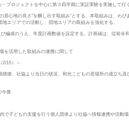
わ・プロジェクトを中心に第３四半期に実証実験を実施して行
居心地の良さ”を醸し出す取組み“とする。本取組みは、わぴあ
団地エリアでの活動し、団地エリアの取組みを強化する。
及び編成のうえ、年度計画数値を設定する。計画値は、従前令和
民広場を活用した取組みの連携に関して
2/15）～
視聴後、社協より当日の状況、和光こどもの居場所の成立ち及
の今後
市内で子どもの支援を行う個人団体より社協へ情報連携や活動