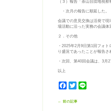
（３）報告「茶山台団地視察
・次月の報告に順延した。
会議での意見交換は活発で現
場活動に沿った実務の会議体
２．その他
・2025年2月9日第1回フ
り盛況であったことが報告さ
・次回、第40回会議は、3月
以上
Facebook
Twitter
Line
←
前の記事